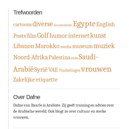
Trefwoorden
Egypte
diverse
English
cartoons
documentaire
Golf
kunst
humor
internet
Posts
film
muziek
Libanon
Marokko
museum
media
Saudi-
Noord-Afrika
Palestina
reis
vrouwen
Arabië
Syrië
VAE
Vluchtelingen
Zakelijke etiquette
Over Dafne
Dafne van Baarle is Arabiste. Zij geeft training en advies over
de Arabische wereld. Ook blogt ze over cultuur en sterke
vrouwen.