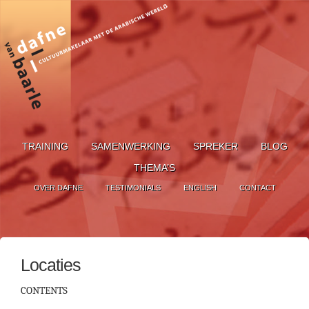
TRAINING
SAMENWERKING
SPREKER
BLOG
THEMA’S
OVER DAFNE
TESTIMONIALS
ENGLISH
CONTACT
Locaties
CONTENTS