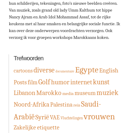
hun schilderijen, tekeningen, foto’s nieuwe beelden creëren.
Van muziek, zoals grand old lady Umm Kalthum tot hippe
Nancy Ajram en Arab Idol Mohammad Assaf, tot de rijke
keukens met al haar smaken en belangrijke sociale functie. Ik
kan over deze onderwerpen voordrachten verzorgen. Ook
verzorg ik voor groepen workshops Marokkaans koken.
Trefwoorden
Egypte
diverse
English
cartoons
documentaire
Golf
kunst
humor
internet
Posts
film
muziek
Libanon
Marokko
museum
media
Saudi-
Noord-Afrika
Palestina
reis
vrouwen
Arabië
Syrië
VAE
Vluchtelingen
Zakelijke etiquette