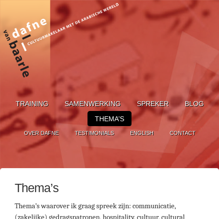
TRAINING
SAMENWERKING
SPREKER
BLOG
THEMA’S
OVER DAFNE
TESTIMONIALS
ENGLISH
CONTACT
Thema’s
Thema’s waarover ik graag spreek zijn: communicatie,
(zakelijke) gedragspatronen, hospitality, cultuur, cultural