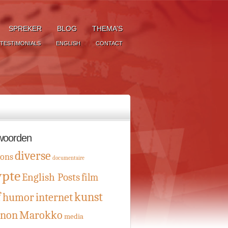
SPREKER
BLOG
THEMA’S
TESTIMONIALS
ENGLISH
CONTACT
woorden
diverse
oons
documentaire
ypte
English Posts
film
f
kunst
humor
internet
anon
Marokko
media