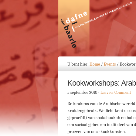
U bent hier:
Home
/
Events
/
Kookwork
Kookworkshops: Arab
5 september 2010
-
Leave a Comment
De keukens van de Arabische wereld
kruidengebruik. Wellicht kent u cou
geproefd!) van shakshoukah en baba 
een sociaal gebeuren in dit deel van
proeven van onze kookkunsten.