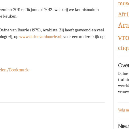
mus
ecember 2011 en 16 januari 2012- waarbij we kennismaken
Afri
se keuken.
Ara
fne van Baarle (1975), Arabiste. Zij heeft gewoond en veel
vr
logt zij, op
www.dafnevanbaarle.nl
; voor een andere kijk op
etiq
Over
elen/Bookmark
Dafne 
traini
wereld
vrouw
Volg m
Nieu