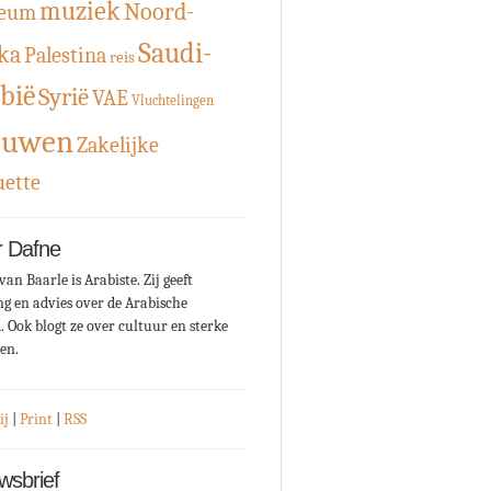
muziek
Noord-
eum
Saudi-
ka
Palestina
reis
bië
Syrië
VAE
Vluchtelingen
ouwen
Zakelijke
uette
 Dafne
van Baarle is Arabiste. Zij geeft
ng en advies over de Arabische
. Ook blogt ze over cultuur en sterke
en.
ij
|
Print
|
RSS
wsbrief