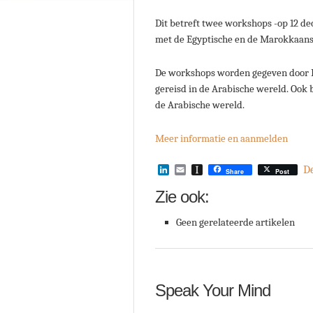
Dit betreft twee workshops -op 12 d
met de Egyptische en de Marokkaan
De workshops worden gegeven door Da
gereisd in de Arabische wereld. Ook b
de Arabische wereld.
Meer informatie en aanmelden
LinkedIn
Email
Instapaper
D
Share
Post
Zie ook:
Geen gerelateerde artikelen
Speak Your Mind