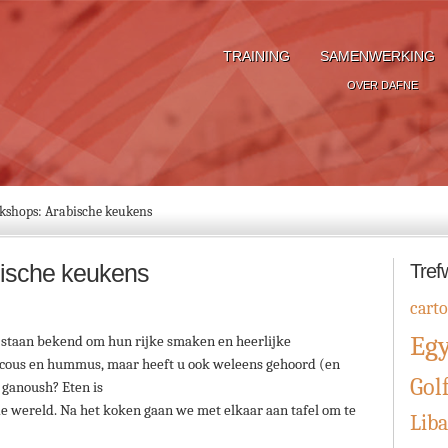
TRAINING
SAMENWERKING
OVER DAFNE
shops: Arabische keukens
ische keukens
Tref
cart
Eg
 staan bekend om hun rijke smaken en heerlijke
scous en hummus, maar heeft u ook weleens gehoord (en
Gol
ganoush? Eten is
 de wereld. Na het koken gaan we met elkaar aan tafel om te
Lib