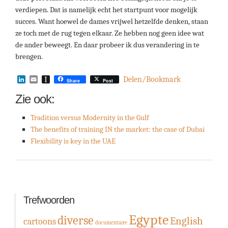
verdiepen. Dat is namelijk echt het startpunt voor mogelijk
succes. Want hoewel de dames vrijwel hetzelfde denken, staan
ze toch met de rug tegen elkaar. Ze hebben nog geen idee wat
de ander beweegt. En daar probeer ik dus verandering in te
brengen.
LinkedIn
Email
Instapaper
Delen/Bookmark
Share
Post
Zie ook:
Tradition versus Modernity in the Gulf
The benefits of training IN the market: the case of Dubai
Flexibility is key in the UAE
Trefwoorden
Egypte
diverse
English
cartoons
documentaire