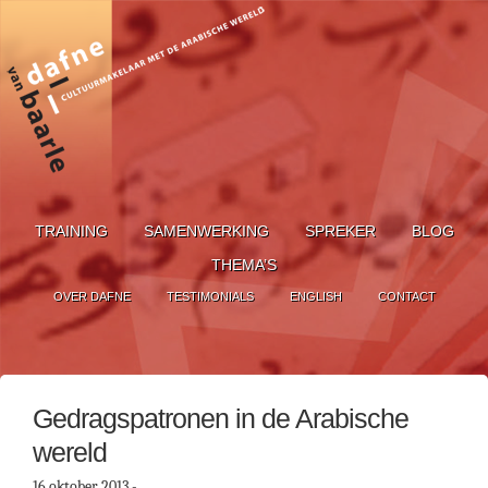
TRAINING
SAMENWERKING
SPREKER
BLOG
THEMA’S
OVER DAFNE
TESTIMONIALS
ENGLISH
CONTACT
Gedragspatronen in de Arabische
wereld
16 oktober 2013
-