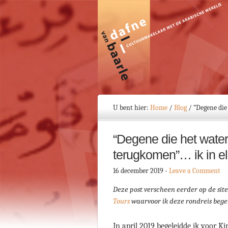
U bent hier:
Home
/
Blog
/
“Degene die 
“Degene die het water 
terugkomen”… ik in elk
16 december 2019
-
Leave a Comment
Deze post verscheen eerder op de sit
Tours
waarvoor ik deze rondreis bege
In april 2019 begeleidde ik voor Ki