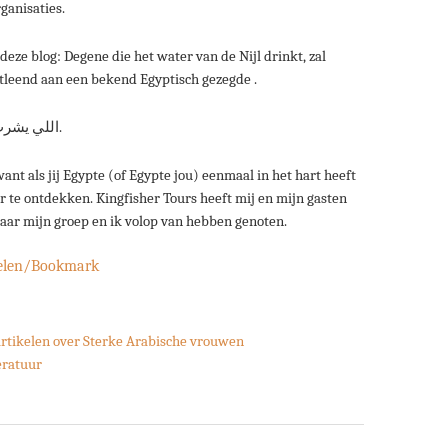
ganisaties.
 deze blog: Degene die het water van de Nijl drinkt, zal
ntleend aan een bekend Egyptisch gezegde .
اللي يشرب من مية النيل لازم يرجع له( لها) تاني.
ant als jij Egypte (of Egypte jou) eenmaal in het hart heeft
eer te ontdekken. Kingfisher Tours heeft mij en mijn gasten
aar mijn groep en ik volop van hebben genoten.
elen/Bookmark
 artikelen over Sterke Arabische vrouwen
eratuur