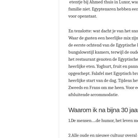
etentje bij Ahmed thuis in Luxor, wa
familie niet. Egyptenaren hebben een s
voor openstaat. ​
En tenslotte: wat dacht je van het s
Waar de gasten een heerlijke mix zi
de eerste ochtend van de Egyptische 
bungalowstijl kamers, terwijl de ou
het restaurant genoten de Egyptische
heerlijke eten. Yoghurt, fruit en pa
opgeschept. Falafel met Egyptisch b
heerlijke start van de dag. Tijdens h
Zweeds en Frans om me heen. Voor een
afsluitende accommodatie.
Waarom ik na bijna 30 ja
1.De mensen….de humor, het leven met
2.Alle oude en nieuwe cultuur overal