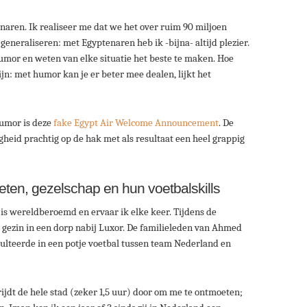
enaren. Ik realiseer me dat we het over ruim 90 miljoen
eneraliseren: met Egyptenaren heb ik -bijna- altijd plezier.
umor en weten van elke situatie het beste te maken. Hoe
jn: met humor kan je er beter mee dealen, lijkt het
umor is deze
fake Egypt Air Welcome Announcement
. De
eid prachtig op de hak met als resultaat een heel grappig
ten, gezelschap en hun voetbalskills
is wereldberoemd en ervaar ik elke keer. Tijdens de
n gezin in een dorp nabij Luxor. De familieleden van Ahmed
ulteerde in een potje voetbal tussen team Nederland en
rijdt de hele stad (zeker 1,5 uur) door om me te ontmoeten;