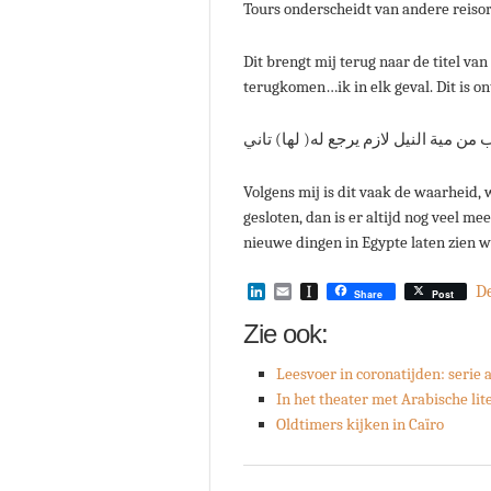
Tours onderscheidt van andere reisor
Dit brengt mij terug naar de titel van
terugkomen…ik in elk geval. Dit is o
Volgens mij is dit vaak de waarheid, w
gesloten, dan is er altijd nog veel m
nieuwe dingen in Egypte laten zien w
LinkedIn
Email
Instapaper
D
Share
Post
Zie ook:
Leesvoer in coronatijden: serie
In het theater met Arabische lit
Oldtimers kijken in Caïro