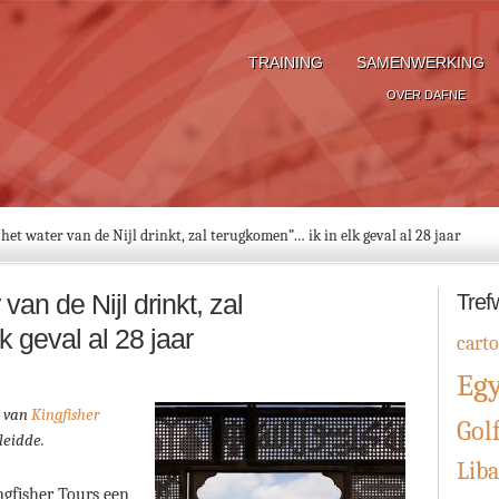
TRAINING
SAMENWERKING
OVER DAFNE
het water van de Nijl drinkt, zal terugkomen”… ik in elk geval al 28 jaar
van de Nijl drinkt, zal
Tref
 geval al 28 jaar
cart
Eg
e van
Kingfisher
Gol
leidde.
Lib
ngfisher Tours een