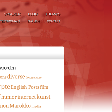
SPREKER
BLOG
THEMA’S
TESTIMONIALS
ENGLISH
CONTACT
woorden
diverse
oons
documentaire
ypte
English Posts
film
f
kunst
humor
internet
anon
Marokko
media