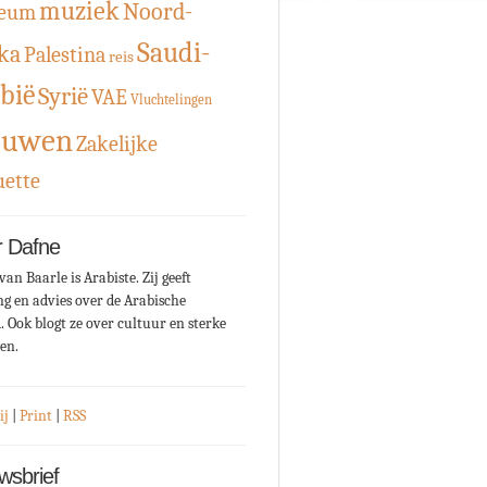
muziek
Noord-
eum
Saudi-
ka
Palestina
reis
bië
Syrië
VAE
Vluchtelingen
ouwen
Zakelijke
uette
 Dafne
van Baarle is Arabiste. Zij geeft
ng en advies over de Arabische
. Ook blogt ze over cultuur en sterke
en.
ij
|
Print
|
RSS
wsbrief