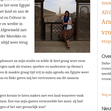
mus
oor het eerst Egypte
het land en aan de
Afri
al en Cultuur in
Ara
e en werkte in
 Afgewisseld met
vr
onder Marokko en
etiq
altijd weer terug
Over
 pleasure na mijn studie en wilde ik heel graag weer eens
Dafne 
 eigen zaak als trainer, spreker en moderator op thema’s
traini
en ik maakte graag tijd vrij in mijn agenda om Egypte weer
wereld
iam en Bakr gaven mij het vertrouwen om dit namens
vrouw
Volg m
igers kennis te laten maken met een land waarover vaak
taan. Een van mijn gasten verwoordde het mooi: zij had
gen of het niet gevaarlijk was?
Nieu