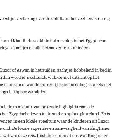
oestijn: verbazing over de ontelbare hoeveelheid sterren;
an el Khalili- de soekh in Cairo: volop in het Egyptische
rloges, koekjes en allerlei souvenirs aanbieden;
 Luxor of Aswan in het zuiden; zachtjes hobbelend in bed in
En dan word je ’s ochtends wakker met uitzicht op het
ie naar school wandelen, ezeltjes die torenhoge stapels met
langs het spoor wandelen;
een hele mooie mix van bekende highlights zoals de
 het Egyptische leven in de stad en op het platteland. Zo is
rengen in een lokale speeltuin waar de kinderen uit Luxor
 avond. De lokale expertise en aanwezigheid van Kingfisher
opzet van deze reis. Juist die combinatie is wat Kingfisher