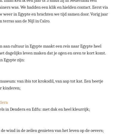
 Iman ken ik een jaar of 3 sinds zij in Nederland een
ainers was. We hadden een klik en hielden contact. Eerst via
 weer in Egypte en brachten we tijd samen door. Vorig jaar
 terras aan de Nijl in Caïro.
 aan cultuur in Egypte maakt een reis naar Egypte heel
et dagelijks leven maken dat je ogen en oren te kort komt.
n Egypte zijn:
seum: van ibis tot krokodil, van aap tot kat. Een beetje
r kinderen;
s in Dendera en Edfu: met dak en heel kleurrijk;
 de wind in de zeilen genieten van het leven op de oevers;