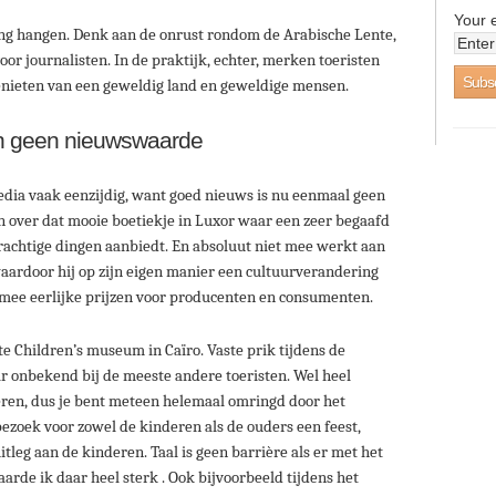
Your 
lang hangen. Denk aan de onrust rondom de Arabische Lente,
or journalisten. In de praktijk, echter, merken toeristen
genieten van een geweldig land en geweldige mensen.
en geen nieuwswaarde
edia vaak eenzijdig, want goed nieuws is nu eenmaal geen
n over dat mooie boetiekje in Luxor waar een zeer begaafd
chtige dingen aanbiedt. En absoluut niet mee werkt aan
aardoor hij op zijn eigen manier een cultuurverandering
rmee eerlijke prijzen voor producenten en consumenten.
te Children’s museum in Caïro. Vaste prik tijdens de
ar onbekend bij de meeste andere toeristen. Wel heel
eren, dus je bent meteen helemaal omringd door het
bezoek voor zowel de kinderen als de ouders een feest,
itleg aan de kinderen. Taal is geen barrière als er met het
rde ik daar heel sterk . Ook bijvoorbeeld tijdens het