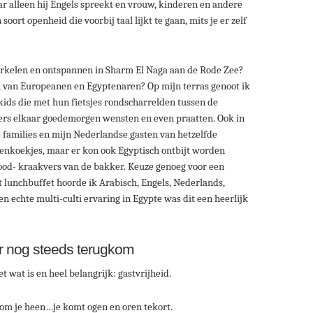
ar alleen hij Engels spreekt en vrouw, kinderen en andere
oort openheid die voorbij taal lijkt te gaan, mits je er zelf
norkelen en ontspannen in Sharm El Naga aan de Rode Zee?
jn van Europeanen en Egyptenaren? Op mijn terras genoot ik
kids die met hun fietsjes rondscharrelden tussen de
ders elkaar goedemorgen wensten en even praatten. Ook in
 families en mijn Nederlandse gasten van hetzelfde
nnenkoekjes, maar er kon ook Egyptisch ontbijt worden
rood- kraakvers van de bakker. Keuze genoeg voor een
et lunchbuffet hoorde ik Arabisch, Engels, Nederlands,
 echte multi-culti ervaring in Egypte was dit een heerlijk
ar nog steeds terugkom
 wat is en heel belangrijk: gastvrijheid.
 om je heen…je komt ogen en oren tekort.