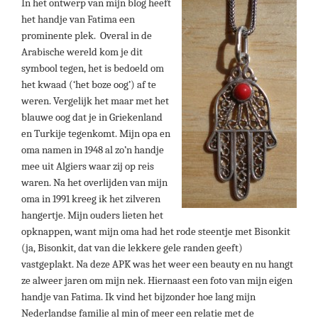
In het ontwerp van mijn blog heeft
het handje van Fatima een
prominente plek. Overal in de
Arabische wereld kom je dit
symbool tegen, het is bedoeld om
het kwaad (‘het boze oog’) af te
weren. Vergelijk het maar met het
blauwe oog dat je in Griekenland
en Turkije tegenkomt. Mijn opa en
oma namen in 1948 al zo’n handje
mee uit Algiers waar zij op reis
waren. Na het overlijden van mijn
oma in 1991 kreeg ik het zilveren
hangertje. Mijn ouders lieten het
opknappen, want mijn oma had het rode steentje met Bisonkit
(ja, Bisonkit, dat van die lekkere gele randen geeft)
vastgeplakt. Na deze APK was het weer een beauty en nu hangt
ze alweer jaren om mijn nek. Hiernaast een foto van mijn eigen
handje van Fatima.
Ik vind het bijzonder hoe lang mijn
Nederlandse familie al min of meer een relatie met de