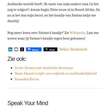
Arabische wereld heeft. De tante van mijn andere oma (is het
nog te volgen?) kwam begin 20ste eeuw al in Noord-Afrika. En
nu is het dus mijn beurt, en het handje van Fatima helpt me
daarbij!
Nog meer lezen over Fatima’s handje? Zie
Wikipedia
. Laat me
weten waar jij Fatima’s handje tegen bent gekomen!
LinkedIn
Email
Instapaper
Delen/Bookmark
Share
Post
Zie ook:
In het theater met Arabische literatuur
Nada Ahmed strijdt voor vrijheid en onafhankelijkheid
Ramadan Karim
Speak Your Mind