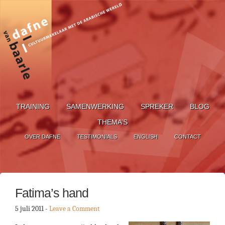
TRAINING
SAMENWERKING
SPREKER
BLOG
THEMA’S
OVER DAFNE
TESTIMONIALS
ENGLISH
CONTACT
Fatima’s hand
5 juli 2011
-
Leave a Comment