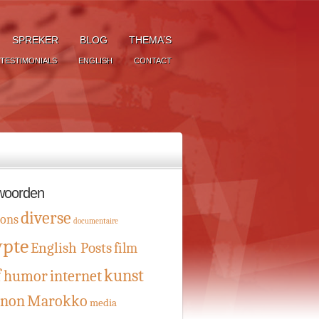
SPREKER
BLOG
THEMA’S
TESTIMONIALS
ENGLISH
CONTACT
woorden
diverse
oons
documentaire
ypte
English Posts
film
f
kunst
humor
internet
anon
Marokko
media