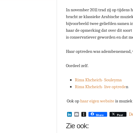
In november 2011 trad zij op tijdens h
bracht ze klassieke Arabische muziek
bijvoorbeeld twee geliefden samen in 
haar de opmerking dat over dit soort
is conservatiever geworden en dat me
Haar optreden was adembenemend, w
Oordeel zelf.
Rima Khcheich- Souleyma
Rima Khcheich- live optrede
n
Ook op
haar eigen website
is muziek
LinkedIn
Email
Instapaper
D
Share
Post
Zie ook: