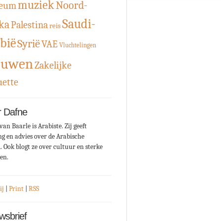
muziek
Noord-
eum
Saudi-
ka
Palestina
reis
bië
Syrië
VAE
Vluchtelingen
ouwen
Zakelijke
uette
 Dafne
van Baarle is Arabiste. Zij geeft
ng en advies over de Arabische
. Ook blogt ze over cultuur en sterke
en.
ij
|
Print
|
RSS
wsbrief