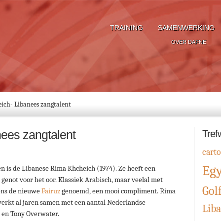
TRAINING
SAMENWERKING
OVER DAFNE
ch- Libanees zangtalent
ees zangtalent
Tref
cart
Eg
n is de Libanese Rima Khcheich (1974). Ze heeft een
 genot voor het oor. Klassiek Arabisch, maar veelal met
Gol
gens de nieuwe
Fairuz
genoemd, een mooi compliment. Rima
werkt al jaren samen met een aantal Nederlandse
Lib
g en Tony Overwater.