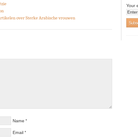
ëzie
Your 
on
 artikelen over Sterke Arabische vrouwen
*
Name
*
Email