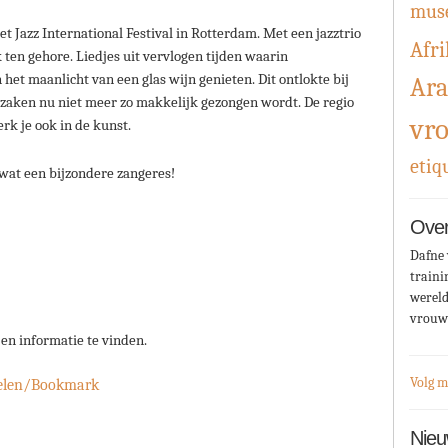
mus
et Jazz International Festival in Rotterdam. Met een jazztrio
Afri
 ten gehore. Liedjes uit vervlogen tijden waarin
het maanlicht van een glas wijn genieten. Dit ontlokte bij
Ara
 zaken nu niet meer zo makkelijk gezongen wordt. De regio
vr
rk je ook in de kunst.
etiq
at een bijzondere zangeres!
Over
Dafne 
traini
wereld
vrouw
 en informatie te vinden.
Volg m
elen/Bookmark
Nieu