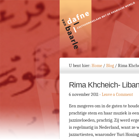
U bent hier:
Home
/
Blog
/
Rima Khchei
Rima Khcheich- Liban
6 november 2011
-
Leave a Comment
Een zangeres om in de gaten te houde
prachtige stem en haar muziek is een
jazzinvloeden, prachtig. Zij werd er
is regelmatig in Nederland, want ze 
jazzartiesten, waaronder Yuri Honin