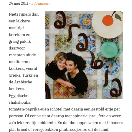
24 mei 2011
-
1 Comment
Niets fijners dan
een lekkere
maaltijd
bereiden en
graag pak ik
daarvoor
recepten uit de
mediterrane
keukens, vooral
Grieks, Turks en
de Arabische
keukens.
Egyptische
shakshouka,
tomaten-paprika-uien schotel met daarin een gestold eitje per
persoon. Of een variant daarop met spinazie, prei, feta en weer
zo’n lekker eitje middenin. En dat dan oppeuzelen met Libanees
plat brood of versgebakken pitabroodjes, zo uit de hand,