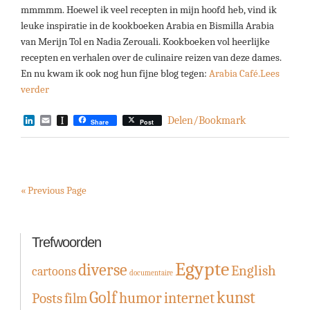
mmmmm. Hoewel ik veel recepten in mijn hoofd heb, vind ik
leuke inspiratie in de kookboeken Arabia en Bismilla Arabia
van Merijn Tol en Nadia Zerouali. Kookboeken vol heerlijke
recepten en verhalen over de culinaire reizen van deze dames.
En nu kwam ik ook nog hun fijne blog tegen:
Arabia Café.
Lees
verder
LinkedIn
Email
Instapaper
Delen/Bookmark
Share
Post
« Previous Page
Trefwoorden
Egypte
diverse
English
cartoons
documentaire
Golf
kunst
humor
internet
Posts
film