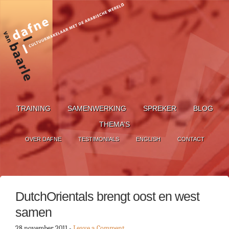
TRAINING
SAMENWERKING
SPREKER
BLOG
THEMA’S
OVER DAFNE
TESTIMONIALS
ENGLISH
CONTACT
DutchOrientals brengt oost en west
samen
28 november 2011
-
Leave a Comment