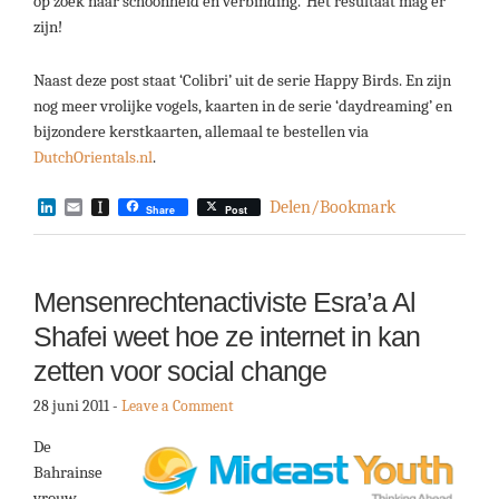
op zoek naar schoonheid en verbinding.’ Het resultaat mag er
zijn!
Naast deze post staat ‘Colibri’ uit de serie Happy Birds. En zijn
nog meer vrolijke vogels, kaarten in de serie ‘daydreaming’ en
bijzondere kerstkaarten, allemaal te bestellen via
DutchOrientals.nl
.
LinkedIn
Email
Instapaper
Delen/Bookmark
Share
Post
Mensenrechtenactiviste Esra’a Al
Shafei weet hoe ze internet in kan
zetten voor social change
28 juni 2011
-
Leave a Comment
De
Bahrainse
vrouw