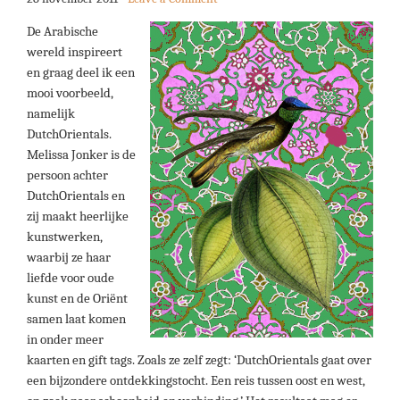
De Arabische
wereld inspireert
en graag deel ik een
mooi voorbeeld,
namelijk
DutchOrientals.
Melissa Jonker is de
persoon achter
DutchOrientals en
zij maakt heerlijke
kunstwerken,
waarbij ze haar
liefde voor oude
kunst en de Oriënt
samen laat komen
in onder meer
kaarten en gift tags. Zoals ze zelf zegt: ‘DutchOrientals gaat over
een bijzondere ontdekkingstocht. Een reis tussen oost en west,