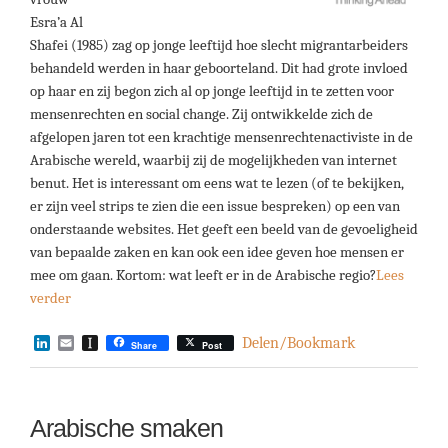
Esra’a Al
Shafei (1985) zag op jonge leeftijd hoe slecht migrantarbeiders
behandeld werden in haar geboorteland. Dit had grote invloed
op haar en zij begon zich al op jonge leeftijd in te zetten voor
mensenrechten en social change. Zij ontwikkelde zich de
afgelopen jaren tot een krachtige mensenrechtenactiviste in de
Arabische wereld, waarbij zij de mogelijkheden van internet
benut. Het is interessant om eens wat te lezen (of te bekijken,
er zijn veel strips te zien die een issue bespreken) op een van
onderstaande websites. Het geeft een beeld van de gevoeligheid
van bepaalde zaken en kan ook een idee geven hoe mensen er
mee om gaan. Kortom: wat leeft er in de Arabische regio?
Lees
verder
LinkedIn
Email
Instapaper
Delen/Bookmark
Share
Post
Arabische smaken