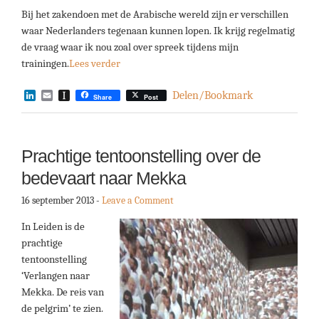
Bij het zakendoen met de Arabische wereld zijn er verschillen
waar Nederlanders tegenaan kunnen lopen. Ik krijg regelmatig
de vraag waar ik nou zoal over spreek tijdens mijn
trainingen.
Lees verder
LinkedIn
Email
Instapaper
Delen/Bookmark
Share
Post
Prachtige tentoonstelling over de
bedevaart naar Mekka
16 september 2013
-
Leave a Comment
In Leiden is de
prachtige
tentoonstelling
‘Verlangen naar
Mekka. De reis van
de pelgrim’ te zien.