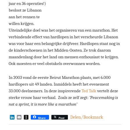
jaar en 36 operaties!)
besloot ze Libanon
aan het rennen te
willen krijgen.
Uiteindelijke doel was het organiseren van een marathon. Het
verbindende effect van hardlopen in het verscheurde Libanon
was voor haar een belangrijke drijfveer. Hardlopen staat nog in
de kinderschoenen in het Midden-Oosten. Ze trok daarom
maandenlang door het land om mensen enthousiast te krijgen.
Ook moesten er veel obstakels overwonnen worden.
In 2003 vond de eerste Beirut Marathon plaats, met 6.000
hardlopers uit 49 landen. Inmiddels heeft het evenement
33.000 deelnemers. In deze inspirerende
Ted Talk
vertelt deze
sterke vrouw haar verhaal. Zoals ze zelf zegt:
‘Peacemaking is
not a sprint, it is more like a marathon’
LinkedIn
Email
Instapaper
Delen/Bookmark
Share
Post