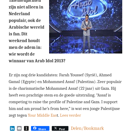
Talentenjachten
zijn niet alleen in
Nederland
populair, ook de
Arabische wereld
is fan. Dit
weekend houdt
men de adem in:
wie wordt de
winnaar van Arab Idol 2013?
Er zijn nog drie kandidaten: Farah Youssef (Syrië), Ahmed
Gamal (Egypte) en Mohammed Assaf (Palestina). Zeer populair
is de charismatische Mohammed Assaf (22 jaar) uit Gaza. Hij
heeft een prachtige stem en de goede uitstraling. “Assaf is
competing to raise the profile of Palestine and Gaza. I support
him and am proud he’s from here,” is wat een jonge Palestijnse
zegt tegen
Your Middle Eas
t.
Lees verder
LinkedIn
Email
Instapaper
Delen/Bookmark
Share
Post