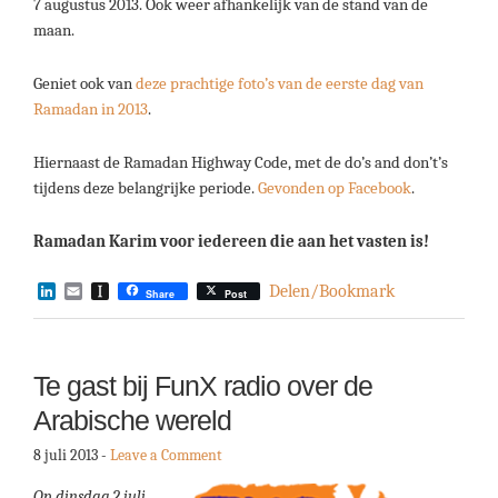
7 augustus 2013. Ook weer afhankelijk van de stand van de
maan.
Geniet ook van
deze prachtige foto’s van de eerste dag van
Ramadan in 2013
.
Hiernaast de Ramadan Highway Code, met de do’s and don’t’s
tijdens deze belangrijke periode.
Gevonden op Facebook
.
Ramadan Karim voor iedereen die aan het vasten is!
LinkedIn
Email
Instapaper
Delen/Bookmark
Share
Post
Te gast bij FunX radio over de
Arabische wereld
8 juli 2013
-
Leave a Comment
Op dinsdag 2 juli