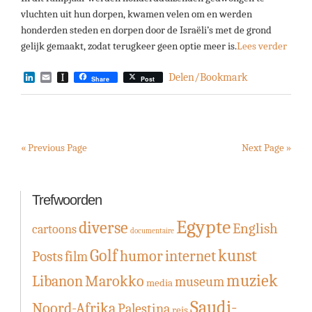
vluchten uit hun dorpen, kwamen velen om en werden
honderden steden en dorpen door de Israëli’s met de grond
gelijk gemaakt, zodat terugkeer geen optie meer is.
Lees verder
LinkedIn
Email
Instapaper
Delen/Bookmark
Share
Post
« Previous Page
Next Page »
Trefwoorden
Egypte
diverse
English
cartoons
documentaire
Golf
kunst
humor
internet
Posts
film
muziek
Libanon
Marokko
museum
media
Saudi-
Noord-Afrika
Palestina
reis