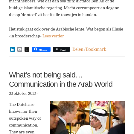
machthebbers. Wie dat dan ook zijn: dictator Ben Ali of de
huidige islamitische regering. Macht corrumpeert en degene
die op ‘de stoel’ zit heeft alle touwtjes in handen.
Het stuk gaat ook over de Arabische lente. Wat begon als illusie
-in broederschap-
Lees verder
LinkedIn
Email
Instapaper
Delen/Bookmark
Share
Post
What’s not being said…
Communication in the Arab World
30 oktober 2013
-
The Dutch are
known for their
outspoken way of
communication.
They are even