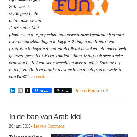
2013 was ik
studiogast in de
ochtendshow van
FunX radio. Met
plezier een uur gesproken met presentator Fernando Halman
over de ontwikkelingen in Egypte. 2 Dagen na de start van
protesten in Egypte die uiteindelijk tot de val van democratisch
gekozen president Morsi zouden leiden. Maar ook over sterke
vrouwen in de Arabische wereld en over muziek. Kortom: my
cup of tea. Onderstaand stuk verscheen die dag op de website
van FunX.
Lees verder
LinkedIn
Email
Instapaper
Delen/Bookmark
Share
Post
In de ban van Arab Idol
20 juni 2013
-
Leave a Comment