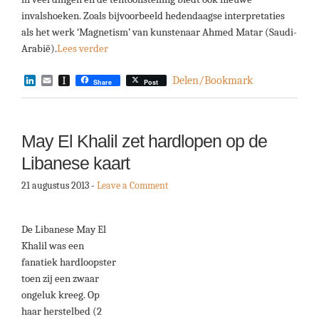
invalshoeken. Zoals bijvoorbeeld hedendaagse interpretaties
als het werk ‘Magnetism’ van kunstenaar Ahmed Matar (Saudi-
Arabië).
Lees verder
LinkedIn
Email
Instapaper
Delen/Bookmark
Share
Post
May El Khalil zet hardlopen op de
Libanese kaart
21 augustus 2013
-
Leave a Comment
De Libanese May El
Khalil was een
fanatiek hardloopster
toen zij een zwaar
ongeluk kreeg. Op
haar herstelbed (2