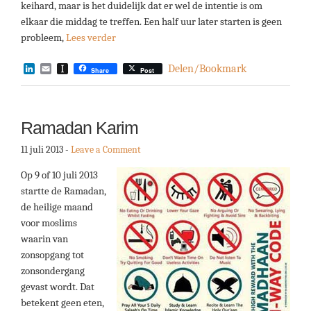
keihard, maar is het duidelijk dat er wel de intentie is om
elkaar die middag te treffen. Een half uur later starten is geen
probleem,
Lees verder
LinkedIn
Email
Instapaper
Delen/Bookmark
Share
Post
Ramadan Karim
11 juli 2013
-
Leave a Comment
Op 9 of 10 juli 2013
startte de Ramadan,
de heilige maand
voor moslims
waarin van
zonsopgang tot
zonsondergang
gevast wordt. Dat
betekent geen eten,