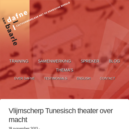
TRAINING
SAMENWERKING
SPREKER
BLOG
THEMA’S
OVER DAFNE
TESTIMONIALS
ENGLISH
CONTACT
Vlijmscherp Tunesisch theater over
macht
18 november 2013
-